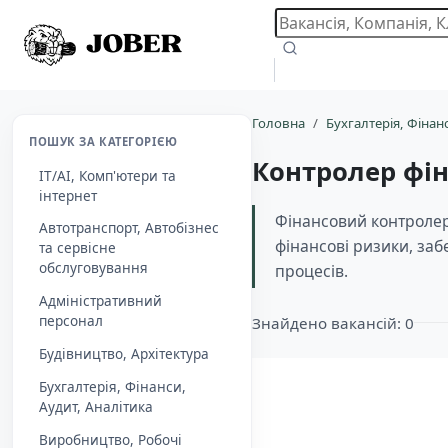
Головна
Бухгалтерія, Фінанс
ПОШУК ЗА КАТЕГОРІЄЮ
Контролер фі
IT/AI, Комп'ютери та
інтернет
Фінансовий контролер 
Автотранспорт, Автобізнес
фінансові ризики, за
та сервісне
обслуговування
процесів.
Адміністративний
персонал
Знайдено вакансій: 0
Будівництво, Архітектура
Бухгалтерія, Фінанси,
Aудит, Аналітика
Виробництво, Робочі