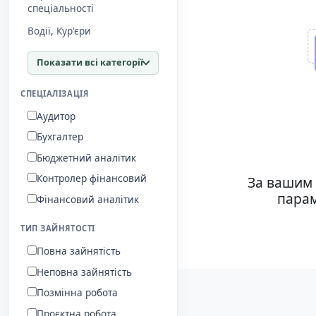
спеціальності
Водії, Кур'єри
Показати всі категорії
СПЕЦІАЛІЗАЦІЯ
Аудитор
Бухгалтер
Бюджетний аналітик
Контролер фінансовий
За вашим 
парам
Фінансовий аналітик
ТИП ЗАЙНЯТОСТІ
Повна зайнятість
Неповна зайнятість
Позмінна робота
Проєктна робота