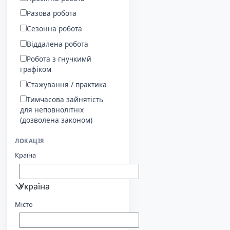
Разова робота
Сезонна робота
Віддалена робота
Робота з гнучкимй
графіком
Стажування / практика
Тимчасова зайнятість
для неповнолітніх
(дозволена законом)
ЛОКАЦІЯ
Країна
Україна
Місто