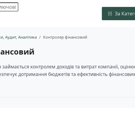
За Кате
и, Aудит, Аналітика
Контролер фінансовий
нансовий
займається контролем доходів та витрат компанії, оціню
безпечує дотримання бюджетів та ефективність фінансови