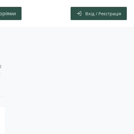
горіями
Вхід / Реєстрація
є
х