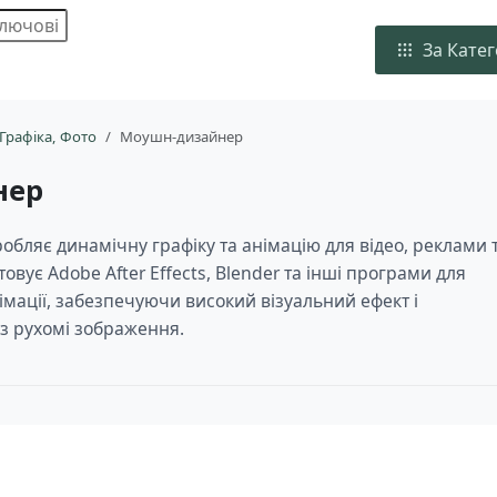
За Кате
 Графіка, Фото
Моушн-дизайнер
нер
бляє динамічну графіку та анімацію для відео, реклами 
овує Adobe After Effects, Blender та інші програми для
імації, забезпечуючи високий візуальний ефект і
ез рухомі зображення.