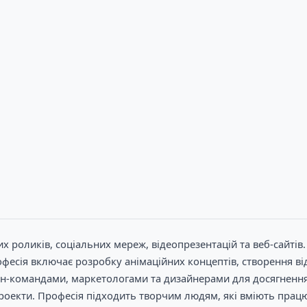
роликів, соціальних мереж, відеопрезентацій та веб-сайтів. 
Професія включає розробку анімаційних концептів, створення ві
н-командами, маркетологами та дизайнерами для досягнення
роекти. Професія підходить творчим людям, які вміють прац