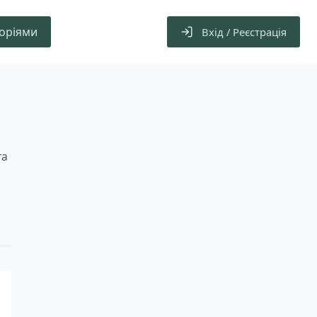
горіями
Вхід / Реєстрація
та