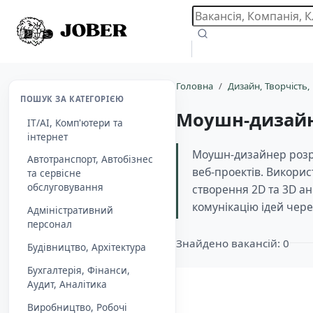
Головна
Дизайн, Творчість,
ПОШУК ЗА КАТЕГОРІЄЮ
Моушн-дизай
IT/AI, Комп'ютери та
інтернет
Моушн-дизайнер розро
Автотранспорт, Автобізнес
веб-проектів. Використ
та сервісне
обслуговування
створення 2D та 3D ан
комунікацію ідей чер
Адміністративний
персонал
Знайдено вакансій: 0
Будівництво, Архітектура
Бухгалтерія, Фінанси,
Aудит, Аналітика
Виробництво, Робочі