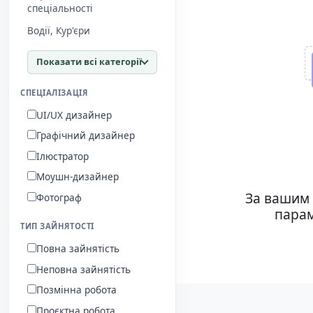
спеціальності
Водії, Кур'єри
Показати всі категорії
СПЕЦІАЛІЗАЦІЯ
UI/UX дизайнер
Графічний дизайнер
Ілюстратор
Моушн-дизайнер
За вашим 
Фотограф
парам
ТИП ЗАЙНЯТОСТІ
Повна зайнятість
Неповна зайнятість
Позмінна робота
Проєктна робота