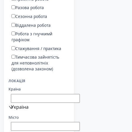
Разова робота
Сезонна робота
Віддалена робота
Робота з гнучкимй
графіком
Стажування / практика
Тимчасова зайнятість
для неповнолітніх
(дозволена законом)
ЛОКАЦІЯ
Країна
Україна
Місто