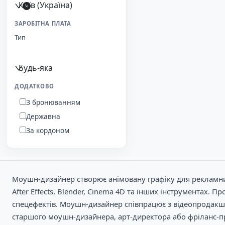
Київ (Україна)
ЗАРОБІТНА ПЛАТА
Тип
Будь-яка
ДОДАТКОВО
З бронюванням
Державна
За кордоном
Моушн-дизайнер створює анімовану графіку для рекламних 
After Effects, Blender, Cinema 4D та інших інструментах. 
спецефектів. Моушн-дизайнер співпрацює з відеопродакш
старшого моушн-дизайнера, арт-директора або фріланс-п