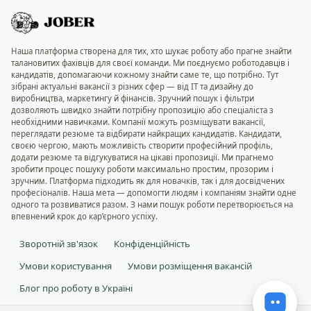
Наша платформа створена для тих, хто шукає роботу або прагне знайти
талановитих фахівців для своєї команди. Ми поєднуємо роботодавців і
кандидатів, допомагаючи кожному знайти саме те, що потрібно. Тут
зібрані актуальні вакансії з різних сфер — від IT та дизайну до
виробництва, маркетингу й фінансів. Зручний пошук і фільтри
дозволяють швидко знайти потрібну пропозицію або спеціаліста з
необхідними навичками. Компанії можуть розміщувати вакансії,
переглядати резюме та відбирати найкращих кандидатів. Кандидати,
своєю чергою, мають можливість створити професійний профіль,
додати резюме та відгукуватися на цікаві пропозиції. Ми прагнемо
зробити процес пошуку роботи максимально простим, прозорим і
зручним. Платформа підходить як для новачків, так і для досвідчених
професіоналів. Наша мета — допомогти людям і компаніям знайти одне
одного та розвиватися разом. З нами пошук роботи перетворюється на
впевнений крок до кар’єрного успіху.
Зворотній зв'язок
Конфіденційність
Умови користування
Умови розміщення вакансій
Блог про роботу в Україні