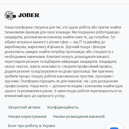
Наша платформа створена для тих, хто шукає роботу або прагне знайти
талановитих фахівців для своєї команди. Ми поєднуємо роботодавців і
кандидатів, допомагаючи кожному знайти саме те, що потрібно. Тут
зібрані актуальні вакансії з різних сфер — від IT та дизайну до
виробництва, маркетингу й фінансів. Зручний пошук і фільтри
дозволяють швидко знайти потрібну пропозицію або спеціаліста з
необхідними навичками. Компанії можуть розміщувати вакансії,
переглядати резюме та відбирати найкращих кандидатів. Кандидати,
своєю чергою, мають можливість створити професійний профіль,
додати резюме та відгукуватися на цікаві пропозиції. Ми прагнемо
зробити процес пошуку роботи максимально простим, прозорим і
зручним. Платформа підходить як для новачків, так і для досвідчених
професіоналів. Наша мета — допомогти людям і компаніям знайти одне
одного та розвиватися разом. З нами пошук роботи перетворюється на
впевнений крок до кар’єрного успіху.
Зворотній зв'язок
Конфіденційність
Умови користування
Умови розміщення вакансій
Блог про роботу в Україні