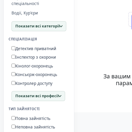
спеціальності
Водії, Кур'єри
Показати всі категорії
СПЕЦІАЛІЗАЦІЯ
Детектив приватний
Інспектор з охорони
Кінолог-охоронець
Консьєрж-охоронець
За вашим 
парам
Контролер доступу
Показати всі професії
ТИП ЗАЙНЯТОСТІ
Повна зайнятість
Неповна зайнятість