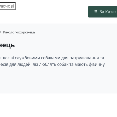
За Кате
Кінолог-охоронець
нець
ацює зі службовими собаками для патрулювання та
фесія для людей, які люблять собак та мають фізичну