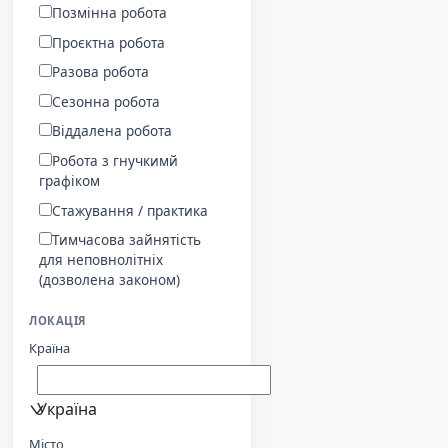
Позмінна робота
Проєктна робота
Разова робота
Сезонна робота
Віддалена робота
Робота з гнучкимй
графіком
Стажування / практика
Тимчасова зайнятість
для неповнолітніх
(дозволена законом)
ЛОКАЦІЯ
Країна
Україна
Місто