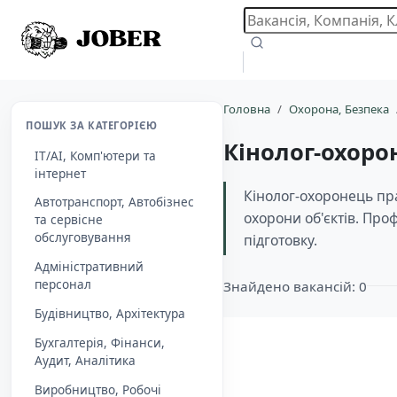
Головна
Охорона, Безпека
ПОШУК ЗА КАТЕГОРІЄЮ
Кінолог-охоро
IT/AI, Комп'ютери та
інтернет
Кінолог-охоронець пр
Автотранспорт, Автобізнес
охорони об'єктів. Про
та сервісне
обслуговування
підготовку.
Адміністративний
персонал
Знайдено вакансій: 0
Будівництво, Архітектура
Бухгалтерія, Фінанси,
Aудит, Аналітика
Виробництво, Робочі