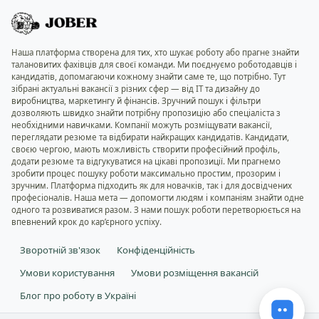
Наша платформа створена для тих, хто шукає роботу або прагне знайти
талановитих фахівців для своєї команди. Ми поєднуємо роботодавців і
кандидатів, допомагаючи кожному знайти саме те, що потрібно. Тут
зібрані актуальні вакансії з різних сфер — від IT та дизайну до
виробництва, маркетингу й фінансів. Зручний пошук і фільтри
дозволяють швидко знайти потрібну пропозицію або спеціаліста з
необхідними навичками. Компанії можуть розміщувати вакансії,
переглядати резюме та відбирати найкращих кандидатів. Кандидати,
своєю чергою, мають можливість створити професійний профіль,
додати резюме та відгукуватися на цікаві пропозиції. Ми прагнемо
зробити процес пошуку роботи максимально простим, прозорим і
зручним. Платформа підходить як для новачків, так і для досвідчених
професіоналів. Наша мета — допомогти людям і компаніям знайти одне
одного та розвиватися разом. З нами пошук роботи перетворюється на
впевнений крок до кар’єрного успіху.
Зворотній зв'язок
Конфіденційність
Умови користування
Умови розміщення вакансій
Блог про роботу в Україні