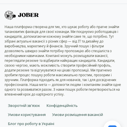
Наша платформа створена для тих, хто шукає роботу або прагне знайти
талановитих фахівців для своєї команди. Ми поєднуємо роботодавців і
кандидатів, допомагаючи кожному знайти саме те, що потрібно. Тут
зібрані актуальні вакансії з різних сфер — від IT та дизайну до
виробництва, маркетингу й фінансів. Зручний пошук і фільтри
дозволяють швидко знайти потрібну пропозицію або спеціаліста з
необхідними навичками. Компанії можуть розміщувати вакансії,
переглядати резюме та відбирати найкращих кандидатів. Кандидати,
своєю чергою, мають можливість створити професійний профіль,
додати резюме та відгукуватися на цікаві пропозиції. Ми прагнемо
зробити процес пошуку роботи максимально простим, прозорим і
зручним. Платформа підходить як для новачків, так і для досвідчених
професіоналів. Наша мета — допомогти людям і компаніям знайти одне
одного та розвиватися разом. З нами пошук роботи перетворюється на
впевнений крок до кар’єрного успіху.
Зворотній зв'язок
Конфіденційність
Умови користування
Умови розміщення вакансій
Блог про роботу в Україні