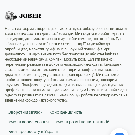
Наша платформа створена для тих, хто шукає роботу або прагне знайти
талановитих фахівців для своєї команди. Ми поєднуємо роботодавців і
кандидатів, допомагаючи кожному знайти саме те, що потрібно. Тут
зібрані актуальні вакансії з різних сфер — від IT та дизайну до
виробництва, маркетингу й фінансів. Зручний пошук і фільтри
дозволяють швидко знайти потрібну пропозицію або спеціаліста з
необхідними навичками. Компанії можуть розміщувати вакансії,
переглядати резюме та відбирати найкращих кандидатів. Кандидати,
своєю чергою, мають можливість створити професійний профіль,
додати резюме та відгукуватися на цікаві пропозиції. Ми прагнемо
зробити процес пошуку роботи максимально простим, прозорим і
зручним. Платформа підходить як для новачків, так і для досвідчених
професіоналів. Наша мета — допомогти людям і компаніям знайти одне
одного та розвиватися разом. З нами пошук роботи перетворюється на
впевнений крок до кар’єрного успіху.
Зворотній зв'язок
Конфіденційність
Умови користування
Умови розміщення вакансій
Блог про роботу в Україні