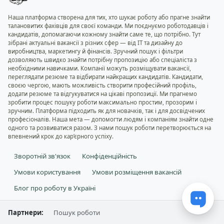
Наша платформа створена для тих, хто шукає роботу або прагне знайти
талановитих фахівців для своєї команди. Ми поєднуємо роботодавців і
кандидатів, допомагаючи кожному знайти саме те, що потрібно. Тут
зібрані актуальні вакансії з різних сфер — від IT та дизайну до
виробництва, маркетингу й фінансів. Зручний пошук і фільтри
дозволяють швидко знайти потрібну пропозицію або спеціаліста з
необхідними навичками. Компанії можуть розміщувати вакансії,
переглядати резюме та відбирати найкращих кандидатів. Кандидати,
своєю чергою, мають можливість створити професійний профіль,
додати резюме та відгукуватися на цікаві пропозиції. Ми прагнемо
зробити процес пошуку роботи максимально простим, прозорим і
зручним. Платформа підходить як для новачків, так і для досвідчених
професіоналів. Наша мета — допомогти людям і компаніям знайти одне
одного та розвиватися разом. З нами пошук роботи перетворюється на
впевнений крок до кар’єрного успіху.
Зворотній зв'язок
Конфіденційність
Умови користування
Умови розміщення вакансій
Блог про роботу в Україні
Партнери:
Пошук роботи