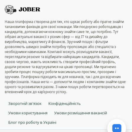
Наша платформа створена для тих, хто шукає роботу або прагне знайти
талановитих фахівців для своєї команди. Ми поєднуємо роботодавців і
кандидатів, допомагаючи кожному знайти саме те, що потрібно. Тут
зібрані актуальні вакансії з різних сфер — від IT та дизайну до
виробництва, маркетингу й фінансів. Зручний пошук і фільтри
дозволяють швидко знайти потрібну пропозицію або спеціаліста з
необхідними навичками. Компанії можуть розміщувати вакансії,
переглядати резюме та відбирати найкращих кандидатів. Кандидати,
своєю чергою, мають можливість створити професійний профіль,
додати резюме та відгукуватися на цікаві пропозиції. Ми прагнемо
зробити процес пошуку роботи максимально простим, прозорим і
зручним. Платформа підходить як для новачків, так і для досвідчених
професіоналів. Наша мета — допомогти людям і компаніям знайти одне
одного та розвиватися разом. З нами пошук роботи перетворюється на
впевнений крок до кар’єрного успіху.
Зворотній зв'язок
Конфіденційність
Умови користування
Умови розміщення вакансій
Блог про роботу в Україні