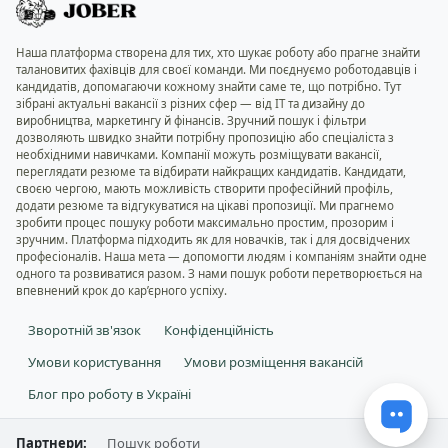
Наша платформа створена для тих, хто шукає роботу або прагне знайти
талановитих фахівців для своєї команди. Ми поєднуємо роботодавців і
кандидатів, допомагаючи кожному знайти саме те, що потрібно. Тут
зібрані актуальні вакансії з різних сфер — від IT та дизайну до
виробництва, маркетингу й фінансів. Зручний пошук і фільтри
дозволяють швидко знайти потрібну пропозицію або спеціаліста з
необхідними навичками. Компанії можуть розміщувати вакансії,
переглядати резюме та відбирати найкращих кандидатів. Кандидати,
своєю чергою, мають можливість створити професійний профіль,
додати резюме та відгукуватися на цікаві пропозиції. Ми прагнемо
зробити процес пошуку роботи максимально простим, прозорим і
зручним. Платформа підходить як для новачків, так і для досвідчених
професіоналів. Наша мета — допомогти людям і компаніям знайти одне
одного та розвиватися разом. З нами пошук роботи перетворюється на
впевнений крок до кар’єрного успіху.
Зворотній зв'язок
Конфіденційність
Умови користування
Умови розміщення вакансій
Блог про роботу в Україні
Партнери:
Пошук роботи