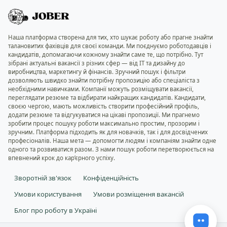
Наша платформа створена для тих, хто шукає роботу або прагне знайти
талановитих фахівців для своєї команди. Ми поєднуємо роботодавців і
кандидатів, допомагаючи кожному знайти саме те, що потрібно. Тут
зібрані актуальні вакансії з різних сфер — від IT та дизайну до
виробництва, маркетингу й фінансів. Зручний пошук і фільтри
дозволяють швидко знайти потрібну пропозицію або спеціаліста з
необхідними навичками. Компанії можуть розміщувати вакансії,
переглядати резюме та відбирати найкращих кандидатів. Кандидати,
своєю чергою, мають можливість створити професійний профіль,
додати резюме та відгукуватися на цікаві пропозиції. Ми прагнемо
зробити процес пошуку роботи максимально простим, прозорим і
зручним. Платформа підходить як для новачків, так і для досвідчених
професіоналів. Наша мета — допомогти людям і компаніям знайти одне
одного та розвиватися разом. З нами пошук роботи перетворюється на
впевнений крок до кар’єрного успіху.
Зворотній зв'язок
Конфіденційність
Умови користування
Умови розміщення вакансій
Блог про роботу в Україні