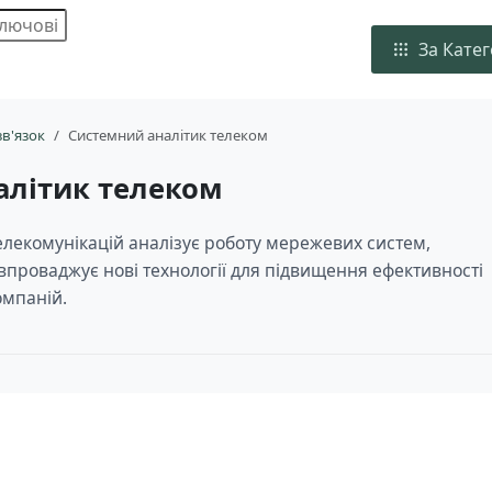
За Кате
зв'язок
Системний аналітик телеком
алітик телеком
елекомунікацій аналізує роботу мережевих систем,
впроваджує нові технології для підвищення ефективності
омпаній.