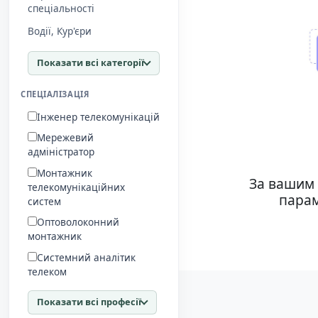
спеціальності
Водії, Кур'єри
Показати всі категорії
СПЕЦІАЛІЗАЦІЯ
Інженер телекомунікацій
Мережевий
адміністратор
Монтажник
За вашим 
телекомунікаційних
парам
систем
Оптоволоконний
монтажник
Системний аналітик
телеком
Показати всі професії