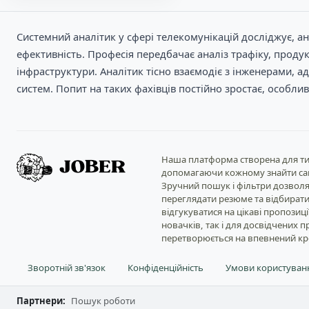
Системний аналітик у сфері телекомунікацій досліджує, а
ефективність. Професія передбачає аналіз трафіку, проду
інфраструктури. Аналітик тісно взаємодіє з інженерами, 
систем. Попит на таких фахівців постійно зростає, особл
Наша платформа створена для тих
допомагаючи кожному знайти саме 
Зручний пошук і фільтри дозволя
переглядати резюме та відбират
відгукуватися на цікаві пропози
новачків, так і для досвідчених
перетворюється на впевнений кро
Зворотній зв'язок
Конфіденційність
Умови користуван
Партнери:
Пошук роботи