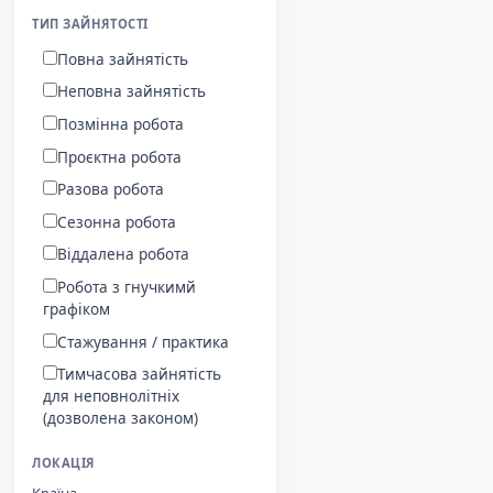
ТИП ЗАЙНЯТОСТІ
Повна зайнятість
Неповна зайнятість
Позмінна робота
Проєктна робота
Разова робота
Сезонна робота
Віддалена робота
Робота з гнучкимй
графіком
Стажування / практика
Тимчасова зайнятість
для неповнолітніх
(дозволена законом)
ЛОКАЦІЯ