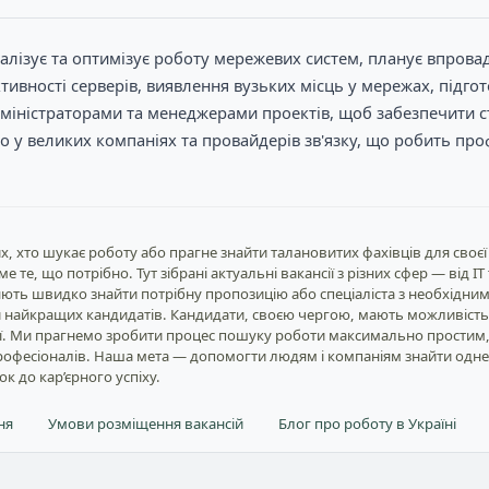
налізує та оптимізує роботу мережевих систем, планує впрова
ктивності серверів, виявлення вузьких місць у мережах, під
адміністраторами та менеджерами проектів, щоб забезпечити 
иво у великих компаніях та провайдерів зв'язку, що робить пр
, хто шукає роботу або прагне знайти талановитих фахівців для своєї
те, що потрібно. Тут зібрані актуальні вакансії з різних сфер — від I
ють швидко знайти потрібну пропозицію або спеціаліста з необхідним
и найкращих кандидатів. Кандидати, своєю чергою, мають можливість
ції. Ми прагнемо зробити процес пошуку роботи максимально простим
 професіоналів. Наша мета — допомогти людям і компаніям знайти одн
к до кар’єрного успіху.
ня
Умови розміщення вакансій
Блог про роботу в Україні