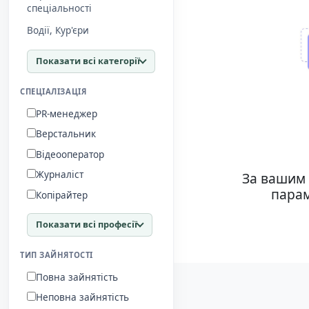
спеціальності
Водії, Кур'єри
Показати всі категорії
СПЕЦІАЛІЗАЦІЯ
PR-менеджер
Верстальник
Відеооператор
Журналіст
За вашим 
парам
Копірайтер
Показати всі професії
ТИП ЗАЙНЯТОСТІ
Повна зайнятість
Неповна зайнятість