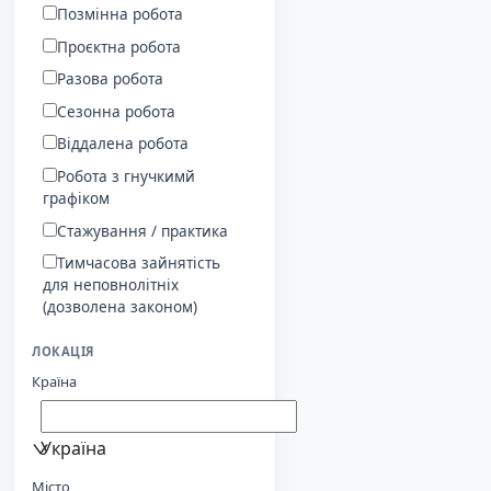
Позмінна робота
Проєктна робота
Разова робота
Сезонна робота
Віддалена робота
Робота з гнучкимй
графіком
Стажування / практика
Тимчасова зайнятість
для неповнолітніх
(дозволена законом)
ЛОКАЦІЯ
Країна
Україна
Місто