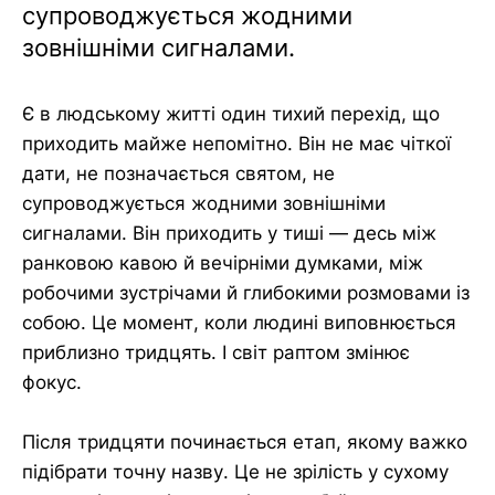
супроводжується жодними
зовнішніми сигналами.
Є в людському житті один тихий перехід, що
приходить майже непомітно. Він не має чіткої
дати, не позначається святом, не
супроводжується жодними зовнішніми
сигналами. Він приходить у тиші — десь між
ранковою кавою й вечірніми думками, між
робочими зустрічами й глибокими розмовами із
собою. Це момент, коли людині виповнюється
приблизно тридцять. І світ раптом змінює
фокус.
Після тридцяти починається етап, якому важко
підібрати точну назву. Це не зрілість у сухому