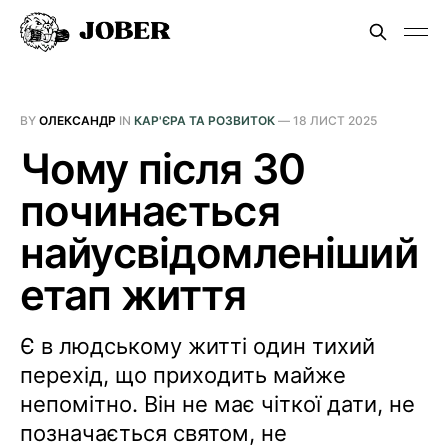
BY
ОЛЕКСАНДР
IN
КАР'ЄРА ТА РОЗВИТОК
—
18 ЛИСТ 2025
Чому після 30
починається
найусвідомленіший
етап життя
Є в людському житті один тихий
перехід, що приходить майже
непомітно. Він не має чіткої дати, не
позначається святом, не