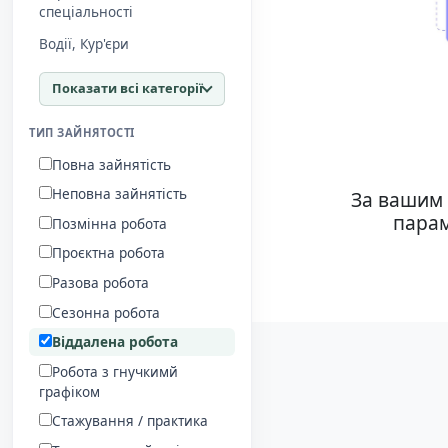
спеціальності
Водії, Кур'єри
Показати всі категорії
ТИП ЗАЙНЯТОСТІ
Повна зайнятість
Неповна зайнятість
За вашим 
парам
Позмінна робота
Проєктна робота
Разова робота
Сезонна робота
Віддалена робота
Робота з гнучкимй
графіком
Стажування / практика