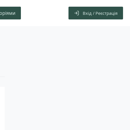
горіями
Вхід / Реєстрація
и