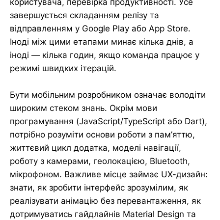
користувача, перевірка продуктивності. Усе
завершується складанням релізу та
відправленням у Google Play або App Store.
Іноді між цими етапами минає кілька днів, а
іноді — кілька годин, якщо команда працює у
режимі швидких ітерацій.
Бути мобільним розробником означає володіти
широким стеком знань. Окрім мови
програмування (JavaScript/TypeScript або Dart),
потрібно розуміти основи роботи з пам’яттю,
життєвий цикл додатка, моделі навігації,
роботу з камерами, геолокацією, Bluetooth,
мікрофоном. Важливе місце займає UX-дизайн:
знати, як зробити інтерфейс зрозумілим, як
реалізувати анімацію без перевантаження, як
дотримуватись гайдлайнів Material Design та