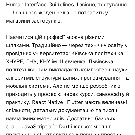
Human Interface Guidelines. І звісно, тестування
— без нього жоден реліз не потрапить у
магазини застосунків.
Навчитися цій професії можна різними
шляхами. Традиційно — через технічну освіту у
провідних університетах: Київська політехніка,
ХНУРЕ, ЛНУ, КНУ ім. Шевченка, Львівська
політехніка. Там викладають комп’ютерні науки,
алгоритми, структури даних, програмування під
мобільні системи. Але не менше розробників
приходить у професію через курси, самоосвіту й
практику. React Native і Flutter мають величезні
спільноти, детальну документацію та тисячі
навчальних матеріалів. Достатньо базових
знань JavaScript або Dart і кількох місяців
практики, щоб створити свій перший простий