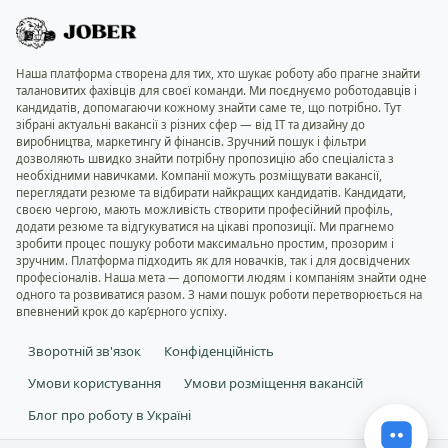
Наша платформа створена для тих, хто шукає роботу або прагне знайти
талановитих фахівців для своєї команди. Ми поєднуємо роботодавців і
кандидатів, допомагаючи кожному знайти саме те, що потрібно. Тут
зібрані актуальні вакансії з різних сфер — від IT та дизайну до
виробництва, маркетингу й фінансів. Зручний пошук і фільтри
дозволяють швидко знайти потрібну пропозицію або спеціаліста з
необхідними навичками. Компанії можуть розміщувати вакансії,
переглядати резюме та відбирати найкращих кандидатів. Кандидати,
своєю чергою, мають можливість створити професійний профіль,
додати резюме та відгукуватися на цікаві пропозиції. Ми прагнемо
зробити процес пошуку роботи максимально простим, прозорим і
зручним. Платформа підходить як для новачків, так і для досвідчених
професіоналів. Наша мета — допомогти людям і компаніям знайти одне
одного та розвиватися разом. З нами пошук роботи перетворюється на
впевнений крок до кар’єрного успіху.
Зворотній зв'язок
Конфіденційність
Умови користування
Умови розміщення вакансій
Блог про роботу в Україні