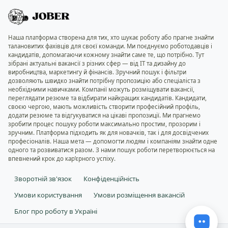
Наша платформа створена для тих, хто шукає роботу або прагне знайти
талановитих фахівців для своєї команди. Ми поєднуємо роботодавців і
кандидатів, допомагаючи кожному знайти саме те, що потрібно. Тут
зібрані актуальні вакансії з різних сфер — від IT та дизайну до
виробництва, маркетингу й фінансів. Зручний пошук і фільтри
дозволяють швидко знайти потрібну пропозицію або спеціаліста з
необхідними навичками. Компанії можуть розміщувати вакансії,
переглядати резюме та відбирати найкращих кандидатів. Кандидати,
своєю чергою, мають можливість створити професійний профіль,
додати резюме та відгукуватися на цікаві пропозиції. Ми прагнемо
зробити процес пошуку роботи максимально простим, прозорим і
зручним. Платформа підходить як для новачків, так і для досвідчених
професіоналів. Наша мета — допомогти людям і компаніям знайти одне
одного та розвиватися разом. З нами пошук роботи перетворюється на
впевнений крок до кар’єрного успіху.
Зворотній зв'язок
Конфіденційність
Умови користування
Умови розміщення вакансій
Блог про роботу в Україні