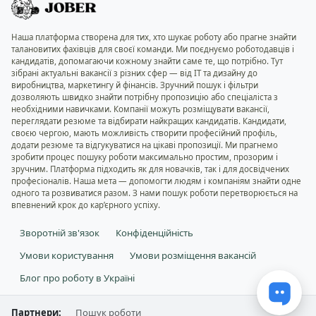
Наша платформа створена для тих, хто шукає роботу або прагне знайти
талановитих фахівців для своєї команди. Ми поєднуємо роботодавців і
кандидатів, допомагаючи кожному знайти саме те, що потрібно. Тут
зібрані актуальні вакансії з різних сфер — від IT та дизайну до
виробництва, маркетингу й фінансів. Зручний пошук і фільтри
дозволяють швидко знайти потрібну пропозицію або спеціаліста з
необхідними навичками. Компанії можуть розміщувати вакансії,
переглядати резюме та відбирати найкращих кандидатів. Кандидати,
своєю чергою, мають можливість створити професійний профіль,
додати резюме та відгукуватися на цікаві пропозиції. Ми прагнемо
зробити процес пошуку роботи максимально простим, прозорим і
зручним. Платформа підходить як для новачків, так і для досвідчених
професіоналів. Наша мета — допомогти людям і компаніям знайти одне
одного та розвиватися разом. З нами пошук роботи перетворюється на
впевнений крок до кар’єрного успіху.
Зворотній зв'язок
Конфіденційність
Умови користування
Умови розміщення вакансій
Блог про роботу в Україні
Партнери:
Пошук роботи