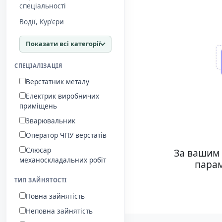
спеціальності
Водії, Кур'єри
Показати всі категорії
СПЕЦІАЛІЗАЦІЯ
Верстатник металу
Електрик виробничих
приміщень
Зварювальник
Оператор ЧПУ верстатів
Слюсар
За вашим 
механоскладальних робіт
парам
ТИП ЗАЙНЯТОСТІ
Повна зайнятість
Неповна зайнятість