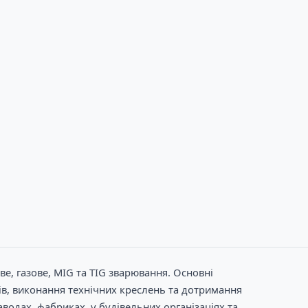
е, газове, MIG та TIG зварювання. Основні
ів, виконання технічних креслень та дотримання
водах, фабриках, у будівельних організаціях та