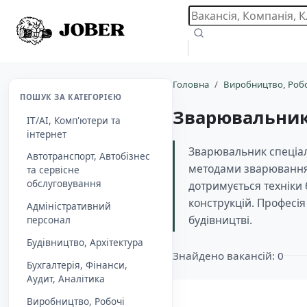
Головна
Виробництво, Робо
ПОШУК ЗА КАТЕГОРІЄЮ
Зварювальни
IT/AI, Комп'ютери та
інтернет
Зварювальник спеціал
Автотранспорт, Автобізнес
методами зварювання,
та сервісне
обслуговування
дотримується техніки 
конструкцій. Професія
Адміністративний
будівництві.
персонал
Будівництво, Архітектура
Знайдено вакансій: 0
Бухгалтерія, Фінанси,
Aудит, Аналітика
Виробництво, Робочі