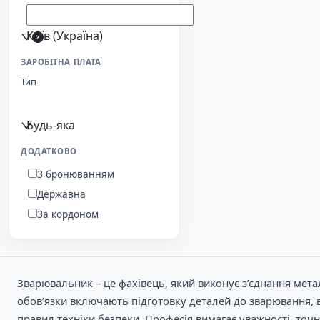
Київ (Україна)
ЗАРОБІТНА ПЛАТА
Тип
Будь-яка
ДОДАТКОВО
З бронюванням
Державна
За кордоном
Зварювальник – це фахівець, який виконує з’єднання мет
обов’язки включають підготовку деталей до зварювання, в
правил техніки безпеки. Професія вимагає уважності, точн