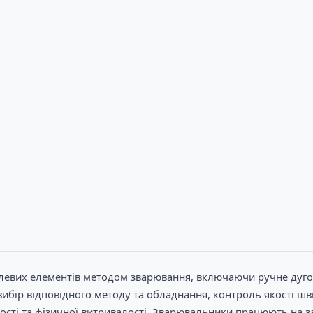
алевих елементів методом зварювання, включаючи ручне дугов
ибір відповідного методу та обладнання, контроль якості шв
ості та фізичної витривалості. Зварювальники працюють на за