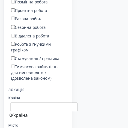
Позмінна робота
Проєктна робота
Разова робота
Сезонна робота
Віддалена робота
Робота з гнучкимй
графіком
Стажування / практика
Тимчасова зайнятість
для неповнолітніх
(дозволена законом)
ЛОКАЦІЯ
Країна
Україна
Місто