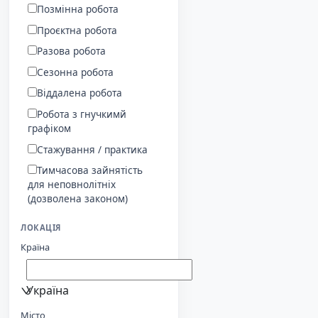
Позмінна робота
Проєктна робота
Разова робота
Сезонна робота
Віддалена робота
Робота з гнучкимй
графіком
Стажування / практика
Тимчасова зайнятість
для неповнолітніх
(дозволена законом)
ЛОКАЦІЯ
Країна
Україна
Місто