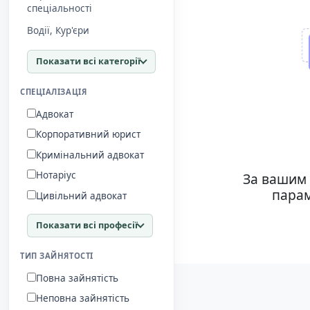
спеціальності
Водії, Кур'єри
Показати всі категорії
СПЕЦІАЛІЗАЦІЯ
Адвокат
Корпоративний юрист
Кримінальний адвокат
Нотаріус
За вашим 
парам
Цивільний адвокат
Показати всі професії
ТИП ЗАЙНЯТОСТІ
Повна зайнятість
Неповна зайнятість