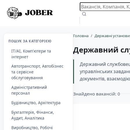
Головна
Державні установи
ПОШУК ЗА КАТЕГОРІЄЮ
Державний с
IT/AI, Комп'ютери та
інтернет
Державний службовець
Автотранспорт, Автобізнес
управлінських завдан
та сервісне
обслуговування
документів, взаємоді
Адміністративний
персонал
Знайдено вакансій: 0
Будівництво, Архітектура
Бухгалтерія, Фінанси,
Aудит, Аналітика
Виробництво, Робочі