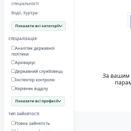
спеціальності
Водії, Кур'єри
Показати всі категорії
СПЕЦІАЛІЗАЦІЯ
Аналітик державної
політики
Архіваріус
Державний службовець
За вашим 
Інспектор контролю
парам
Керівник відділу
Показати всі професії
ТИП ЗАЙНЯТОСТІ
Повна зайнятість