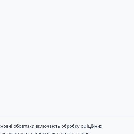
сновні обов'язки включають обробку офіційних
ує уважності, відповідальності та знання