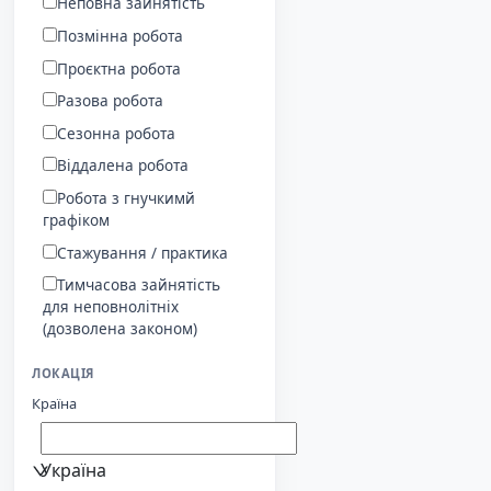
Неповна зайнятість
Позмінна робота
Проєктна робота
Разова робота
Сезонна робота
Віддалена робота
Робота з гнучкимй
графіком
Стажування / практика
Тимчасова зайнятість
для неповнолітніх
(дозволена законом)
ЛОКАЦІЯ
Країна
Україна