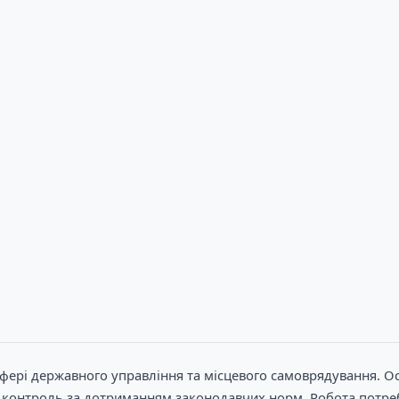
фері державного управління та місцевого самоврядування. О
та контроль за дотриманням законодавчих норм. Робота потреб