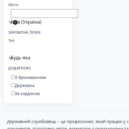
Місто
Київ (Україна)
ЗАРОБІТНА ПЛАТА
Тип
Будь-яка
ДОДАТКОВО
З бронюванням
Державна
За кордоном
Державний службовець – це професіонал, який працює у с
документів, підготовку звітів, взаємодію з громадянами 