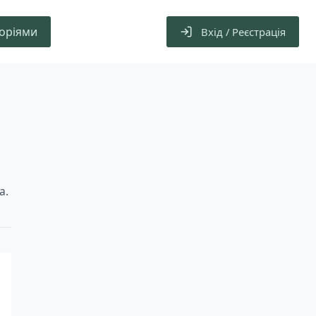
горіями
Вхід / Реєстрація
а.