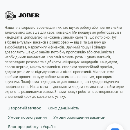
Наша платформа створена для тих, хто шукає роботу або прагне знайти
талановитих фахівців для своєї команди. Ми поєднуємо роботодавців і
кандидатів, допомагаючи кожному знайти саме те, що потрібно. Тут
зібрані актуальні вакансії з різних сфер — від IT та дизайну до
виробництва, маркетингу й фінансів. Зручний пошук і фільтри
дозволяють швидко знайти потрібну пропозицію або спеціаліста з
необхідними навичками. Компанії можуть розміщувати вакансії,
переглядати резюме та відбирати найкращих кандидатів. Кандидати,
своєю чергою, мають можливість створити професійний профіль,
додати резюме та відгукуватися на цікаві пропозиції. Ми прагнемо
зробити процес пошуку роботи максимально простим, прозорим і
зручним. Платформа підходить як для новачків, так і для досвідчених
професіоналів. Наша мета — допомогти людям і компаніям знайти одне
одного та розвиватися разом. З нами пошук роботи перетворюється на
впевнений крок до кар’єрного успіху.
Зворотній зв'язок
Конфіденційність
Умови користування
Умови розміщення вакансій
Блог про роботу в Україні