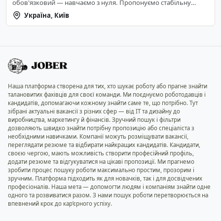
обов'язковий — навчаємо з нуля. Пропонуємо стабільну
оплату, комфортний офіс у Києві, дружній колектив,
Україна, Київ
можливість кар'єрного розвитку та підтримку на всіх етапах
роботи.
Наша платформа створена для тих, хто шукає роботу або прагне знайти
талановитих фахівців для своєї команди. Ми поєднуємо роботодавців і
кандидатів, допомагаючи кожному знайти саме те, що потрібно. Тут
зібрані актуальні вакансії з різних сфер — від IT та дизайну до
виробництва, маркетингу й фінансів. Зручний пошук і фільтри
дозволяють швидко знайти потрібну пропозицію або спеціаліста з
необхідними навичками. Компанії можуть розміщувати вакансії,
переглядати резюме та відбирати найкращих кандидатів. Кандидати,
своєю чергою, мають можливість створити професійний профіль,
додати резюме та відгукуватися на цікаві пропозиції. Ми прагнемо
зробити процес пошуку роботи максимально простим, прозорим і
зручним. Платформа підходить як для новачків, так і для досвідчених
професіоналів. Наша мета — допомогти людям і компаніям знайти одне
одного та розвиватися разом. З нами пошук роботи перетворюється на
впевнений крок до кар’єрного успіху.